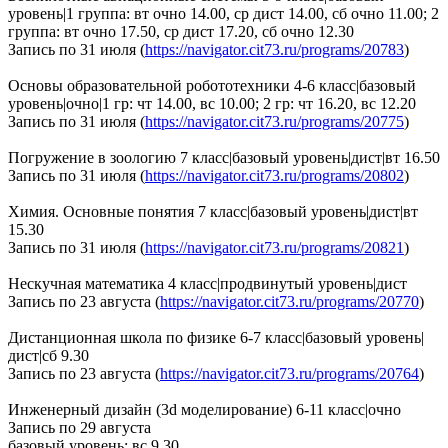
уровень|1 группа: вт очно 14.00, ср дист 14.00, сб очно 11.00; 2
группа: вт очно 17.50, ср дист 17.20, сб очно 12.30
Запись по 31 июля (
https://navigator.cit73.ru/programs/20783
)
Основы образовательной робототехники 4-6 класс|базовый
уровень|очно|1 гр: чт 14.00, вс 10.00; 2 гр: чт 16.20, вс 12.20
Запись по 31 июля (
https://navigator.cit73.ru/programs/20775
)
Погружение в зоологию 7 класс|базовый уровень|дист|вт 16.50
Запись по 31 июля (
https://navigator.cit73.ru/programs/20802
)
Химия. Основные понятия 7 класс|базовый уровень|дист|вт
15.30
Запись по 31 июля (
https://navigator.cit73.ru/programs/20821
)
Нескучная математика 4 класс|продвинутый уровень|дист
Запись по 23 августа (
https://navigator.cit73.ru/programs/20770
)
Дистанционная школа по физике 6-7 класс|базовый уровень|
дист|сб 9.30
Запись по 23 августа (
https://navigator.cit73.ru/programs/20764
)
Инженерный дизайн (3d моделирование) 6-11 класс|очно
Запись по 29 августа
базовый уровень: вс 9.30