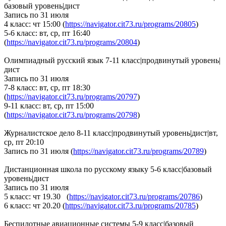
базовый уровень|дист
Запись по 31 июля
4 класс: чт 15:00 (
https://navigator.cit73.ru/programs/20805
)
5-6 класс: вт, ср, пт 16:40
(
https://navigator.cit73.ru/programs/20804
)
Олимпиадный русский язык 7-11 класс|продвинутый уровень|
дист
Запись по 31 июля
7-8 класс: вт, ср, пт 18:30
(
https://navigator.cit73.ru/programs/20797
)
9-11 класс: вт, ср, пт 15:00
(
https://navigator.cit73.ru/programs/20798
)
Журналистское дело 8-11 класс|продвинутый уровень|дист|вт,
ср, пт 20:10
Запись по 31 июля (
https://navigator.cit73.ru/programs/20789
)
Дистанционная школа по русскому языку 5-6 класс|базовый
уровень|дист
Запись по 31 июля
5 класс: чт 19.30 (
https://navigator.cit73.ru/programs/20786
)
6 класс: чт 20.20 (
https://navigator.cit73.ru/programs/20785
)
Беспилотные авиационные системы 5-9 класс|базовый