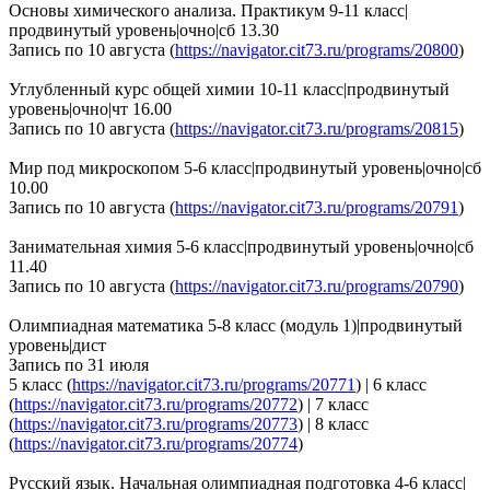
Основы химического анализа. Практикум 9-11 класс|
продвинутый уровень|очно|сб 13.30
Запись по 10 августа (
https://navigator.cit73.ru/programs/20800
)
Углубленный курс общей химии 10-11 класс|продвинутый
уровень|очно|чт 16.00
Запись по 10 августа (
https://navigator.cit73.ru/programs/20815
)
Мир под микроскопом 5-6 класс|продвинутый уровень|очно|сб
10.00
Запись по 10 августа (
https://navigator.cit73.ru/programs/20791
)
Занимательная химия 5-6 класс|продвинутый уровень|очно|сб
11.40
Запись по 10 августа (
https://navigator.cit73.ru/programs/20790
)
Олимпиадная математика 5-8 класс (модуль 1)|продвинутый
уровень|дист
Запись по 31 июля
5 класс (
https://navigator.cit73.ru/programs/20771
) | 6 класс
(
https://navigator.cit73.ru/programs/20772
) | 7 класс
(
https://navigator.cit73.ru/programs/20773
) | 8 класс
(
https://navigator.cit73.ru/programs/20774
)
Русский язык. Начальная олимпиадная подготовка 4-6 класс|