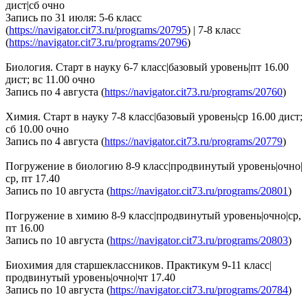
дист|сб очно
Запись по 31 июля: 5-6 класс
(
https://navigator.cit73.ru/programs/20795
) | 7-8 класс
(
https://navigator.cit73.ru/programs/20796
)
Биология. Старт в науку 6-7 класс|базовый уровень|пт 16.00
дист; вс 11.00 очно
Запись по 4 августа (
https://navigator.cit73.ru/programs/20760
)
Химия. Старт в науку 7-8 класс|базовый уровень|ср 16.00 дист;
сб 10.00 очно
Запись по 4 августа (
https://navigator.cit73.ru/programs/20779
)
Погружение в биологию 8-9 класс|продвинутый уровень|очно|
ср, пт 17.40
Запись по 10 августа (
https://navigator.cit73.ru/programs/20801
)
Погружение в химию 8-9 класс|продвинутый уровень|очно|ср,
пт 16.00
Запись по 10 августа (
https://navigator.cit73.ru/programs/20803
)
Биохимия для старшеклассников. Практикум 9-11 класс|
продвинутый уровень|очно|чт 17.40
Запись по 10 августа (
https://navigator.cit73.ru/programs/20784
)