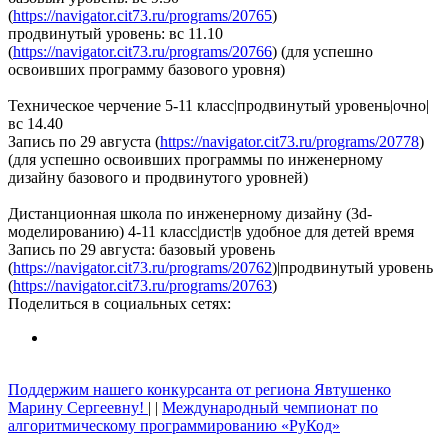
(
https://navigator.cit73.ru/programs/20765
)
продвинутый уровень: вс 11.10
(
https://navigator.cit73.ru/programs/20766
) (для успешно
освоивших программу базового уровня)
Техническое черчение 5-11 класс|продвинутый уровень|очно|
вс 14.40
Запись по 29 августа (
https://navigator.cit73.ru/programs/20778
)
(для успешно освоивших программы по инженерному
дизайну базового и продвинутого уровней)
Дистанционная школа по инженерному дизайну (3d-
моделированию) 4-11 класс|дист|в удобное для детей время
Запись по 29 августа: базовый уровень
(
https://navigator.cit73.ru/programs/20762
)|продвинутый уровень
(
https://navigator.cit73.ru/programs/20763
)
Поделиться
в социальных сетях
:
Поддержим нашего конкурсанта от региона Явтушенко
Марину Сергеевну!
| |
Международный чемпионат по
алгоритмическому программированию «РуКод»