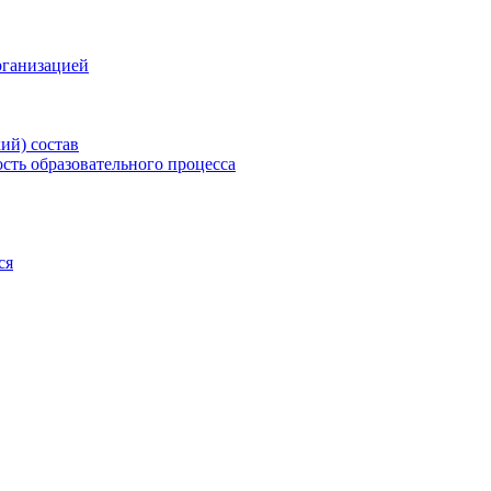
рганизацией
ий) состав
сть образовательного процесса
ся