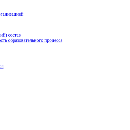
рганизацией
ий) состав
сть образовательного процесса
ся