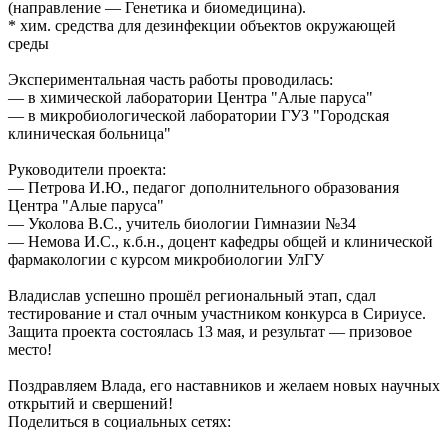
(направление — Генетика и биомедицина).
* хим. средства для дезинфекции объектов окружающей
среды
Экспериментальная часть работы проводилась:
— в химической лаборатории Центра "Алые паруса"
— в микробиологической лаборатории ГУЗ "Городская
клиническая больница"
Руководители проекта:
— Петрова И.Ю., педагог дополнительного образования
Центра "Алые паруса"
— Уколова В.С., учитель биологии Гимназии №34
— Немова И.С., к.б.н., доцент кафедры общей и клинической
фармакологии с курсом микробиологии УлГУ
Владислав успешно прошёл региональный этап, сдал
тестирование и стал очным участником конкурса в Сириусе.
Защита проекта состоялась 13 мая, и результат — призовое
место!
Поздравляем Влада, его наставников и желаем новых научных
открытий и свершений!
Поделиться
в социальных сетях
: